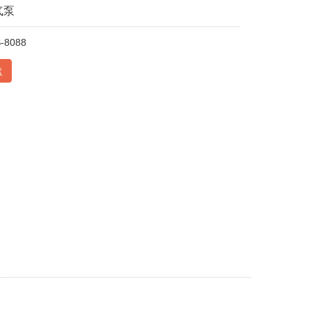
气泵
8088
盘