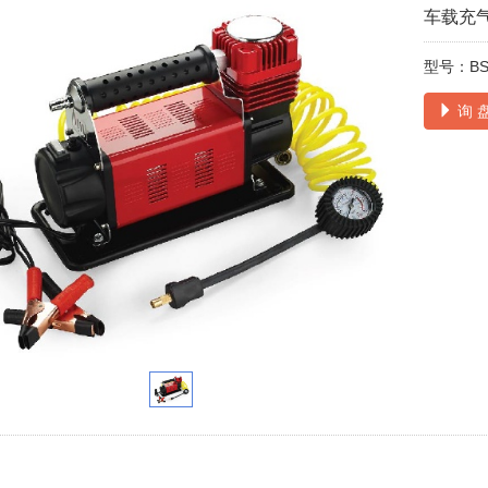
车载充
型号：BS-
询 