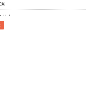
气泵
580B
盘