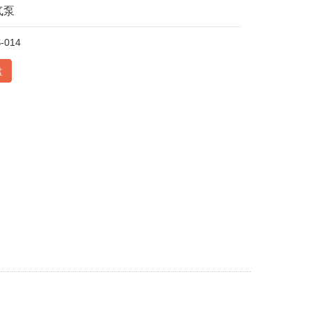
气泵
-014
盘