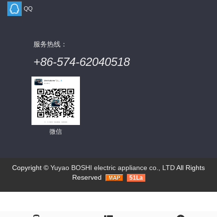
QQ
服务热线：
+86-574-62040518
微信
Copyright ©
Yuyao BOSHI electric appliance co., LTD
All Rights
Reserved
51La